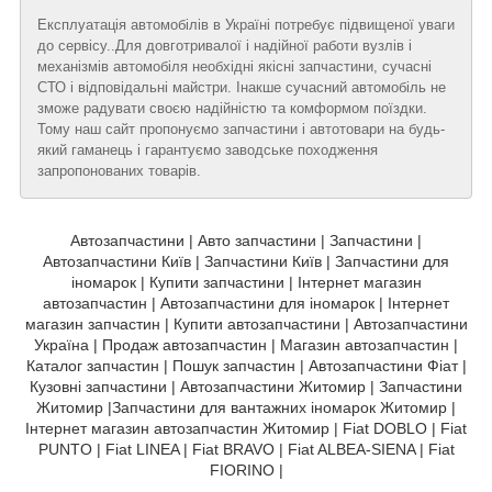
Експлуатація автомобілів в Україні потребує підвищеної уваги
до сервісу..Для довготривалої і надійної работи вузлів і
механізмів автомобіля необхідні якісні запчастини, сучасні
СТО і відповідальні майстри. Інакше сучасний автомобіль не
зможе радувати своєю надійністю та комформом поїздки.
Тому наш сайт пропонуємо запчастини і автотовари на будь-
який гаманець і гарантуємо заводське походження
запропонованих товарів.
Автозапчастини | Авто запчастини | Запчастини |
Автозапчастини Київ | Запчастини Київ | Запчастини для
іномарок | Купити запчастини | Інтернет магазин
автозапчастин | Автозапчастини для іномарок | Інтернет
магазин запчастин | Купити автозапчастини | Автозапчастини
Україна | Продаж автозапчастин | Магазин автозапчастин |
Каталог запчастин | Пошук запчастин | Автозапчастини Фіат |
Кузовні запчастини | Автозапчастини Житомир | Запчастини
Житомир |Запчастини для вантажних іномарок Житомир |
Інтернет магазин автозапчастин Житомир | Fiat DOBLO | Fiat
PUNTO | Fiat LINEA | Fiat BRAVO | Fiat ALBEA-SIENA | Fiat
FIORINO |