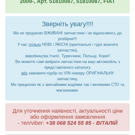
2009-, Арт. 51810087, 51810087, FIAT
Зверніть увагу!!!!
Ми не продаємо ВЖИВАНІ запчастини і не відносимось до
розбірок!!!
У нас
тільки
НОВІ і ЯКІСНІ (оригінальні і гідні аналоги
запчастин),
виробництва Італії, Туреччини, Польщі, Кореї!
Ви можете самі вибрати запчастини на ваш автомобіль з
представленого каталогу
або
замовити підбір по VIN номеру ОРИГІНАЛЬНУ
запчастину.
Ми працюємо як з звичайними водіями так і великими СТО та
магазинами.
Для уточнення наявності, актуальності ціни
або оформлення замовлення
- тел/viber:
+38 068 524 55 85 - ВІТАЛІЙ