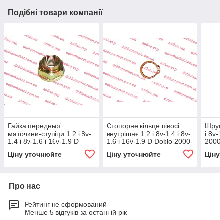
Подібні товари компанії
Гайка передньої
Стопорне кільце півосі
Шрус
маточини-ступіци 1.2 i 8v-
внутрішнє 1.2 i 8v-1.4 i 8v-
i 8v
1.4 i 8v-1.6 i 16v-1.9 D
1.6 i 16v-1.9 D Doblo 2000-
2000
Doblo 2000-2016, Арт.
2016, Арт. 46307551,
7178
Ціну уточнюйте
Ціну уточнюйте
Цін
07647805, 7647805, VEKA
46307551,
7178
Про нас
Рейтинг не сформований
Менше 5 відгуків за останній рік