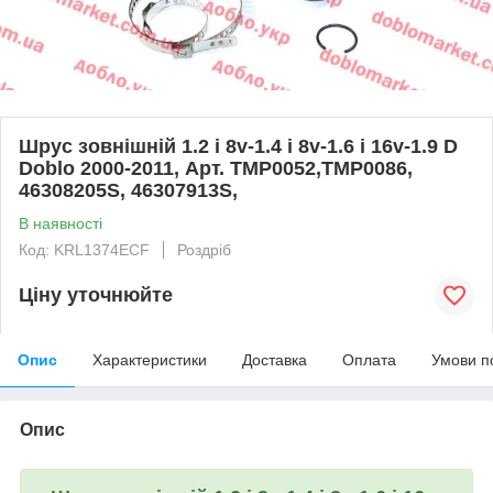
Шрус зовнішній 1.2 i 8v-1.4 i 8v-1.6 i 16v-1.9 D
Doblo 2000-2011, Арт. TMP0052,ТМР0086,
46308205S, 46307913S,
В наявності
Код: KRL1374ECF
Роздріб
Ціну уточнюйте
Опис
Характеристики
Доставка
Оплата
Умови п
Опис