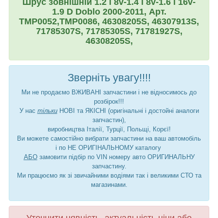
Шрус зовнішній 1.2 i 8v-1.4 i 8v-1.6 i 16v-
1.9 D Doblo 2000-2011, Арт.
TMP0052,ТМР0086, 46308205S, 46307913S,
71785307S, 71785305S, 71781927S,
46308205S,
Зверніть увагу!!!!
Ми не продаємо ВЖИВАНІ запчастини і не відносимось до
розбірок!!!
У нас
тільки
НОВІ та ЯКІСНІ (оригінальні і достойні аналоги
запчастин),
виробництва Італії, Турції, Польщі, Корєї!
Ви можете самостійно вибрати запчастини на ваш автомобіль
і по НЕ ОРИГІНАЛЬНОМУ каталогу
АБО
замовити підбір по VIN номеру авто ОРИГИНАЛЬНУ
запчастину.
Ми працюємо як зі звичайними водіями так і великими СТО та
магазинами.