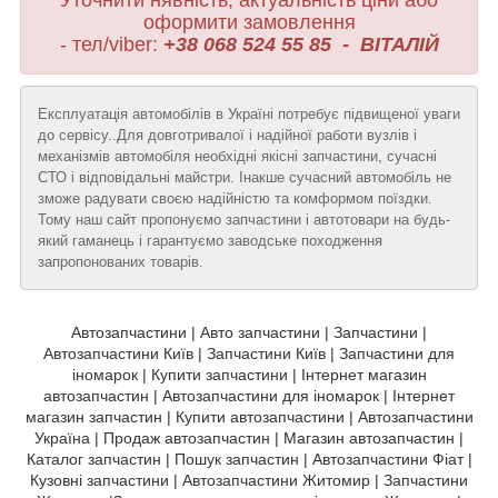
Уточнити нявність, актуальність ціни або
оформити замовлення
- тел/viber:
+38 068 524 55 85 - ВІТАЛІЙ
Експлуатація автомобілів в Україні потребує підвищеної уваги
до сервісу..Для довготривалої і надійної работи вузлів і
механізмів автомобіля необхідні якісні запчастини, сучасні
СТО і відповідальні майстри. Інакше сучасний автомобіль не
зможе радувати своєю надійністю та комформом поїздки.
Тому наш сайт пропонуємо запчастини і автотовари на будь-
який гаманець і гарантуємо заводське походження
запропонованих товарів.
Автозапчастини | Авто запчастини | Запчастини |
Автозапчастини Київ | Запчастини Київ | Запчастини для
іномарок | Купити запчастини | Інтернет магазин
автозапчастин | Автозапчастини для іномарок | Інтернет
магазин запчастин | Купити автозапчастини | Автозапчастини
Україна | Продаж автозапчастин | Магазин автозапчастин |
Каталог запчастин | Пошук запчастин | Автозапчастини Фіат |
Кузовні запчастини | Автозапчастини Житомир | Запчастини