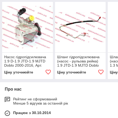
Насос гідропідсилювача
Шланг гідропідсилювача
Шлан
1.9 D-1.9 JTD-1.9 MJTD
(насос - рульова рейка)
(нас
Doblo 2000-2016, Арт.
1.9 JTD-1.9 MJTD Doblo
1.3 
DRP0023, 46534757,
2000-2016, Арт. 51793679,
2016
Ціну уточнюйте
Ціну уточнюйте
Цін
71788803, 71788806,
51714312,
5178
Про нас
Рейтинг не сформований
Менше 5 відгуків за останній рік
Працює з 30.10.2014