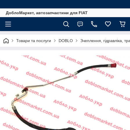
ДоблоМаркет, автозапчастини для FIAT
Товари та послуги
DOBLO
Зчеплення, гідравліка, тра