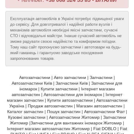
- тел/viber:
+38 068 524 55 85 - ВІТАЛІЙ
Експлуатація автомобілів в Україні потребує підвищеної уваги
до сервісу..Для довготривалої і надійної работи вузлів і
механізмів автомобіля необхідні якісні запчастини, сучасні
СТО і відповідальні майстри. Інакше сучасний автомобіль не
зможе радувати своєю надійністю та комформом поїздки.
Тому наш сайт пропонуємо запчастини і автотовари на будь-
який гаманець і гарантуємо заводське походження
запропонованих товарів.
Автозапчастини | Авто запчастини | Запчастини |
Автозапчастини Київ | Запчастини Київ | Запчастини для
іномарок | Купити запчастини | Інтернет магазин
автозапчастин | Автозапчастини для іномарок | Інтернет
магазин запчастин | Купити автозапчастини | Автозапчастини
Україна | Продаж автозапчастин | Магазин автозапчастин |
Каталог запчастин | Пошук запчастин | Автозапчастини Фіат |
Кузовні запчастини | Автозапчастини Житомир | Запчастини
Житомир |Запчастини для вантажних іномарок Житомир |
Інтернет магазин автозапчастин Житомир | Fiat DOBLO | Fiat