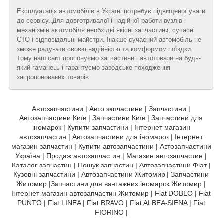
Експлуатація автомобілів в Україні потребує підвищеної уваги
до сервісу..Для довготривалої і надійної работи вузлів і
механізмів автомобіля необхідні якісні запчастини, сучасні
СТО і відповідальні майстри. Інакше сучасний автомобіль не
зможе радувати своєю надійністю та комформом поїздки.
Тому наш сайт пропонуємо запчастини і автотовари на будь-
який гаманець і гарантуємо заводське походження
запропонованих товарів.
Автозапчастини | Авто запчастини | Запчастини |
Автозапчастини Київ | Запчастини Київ | Запчастини для
іномарок | Купити запчастини | Інтернет магазин
автозапчастин | Автозапчастини для іномарок | Інтернет
магазин запчастин | Купити автозапчастини | Автозапчастини
Україна | Продаж автозапчастин | Магазин автозапчастин |
Каталог запчастин | Пошук запчастин | Автозапчастини Фіат |
Кузовні запчастини | Автозапчастини Житомир | Запчастини
Житомир |Запчастини для вантажних іномарок Житомир |
Інтернет магазин автозапчастин Житомир | Fiat DOBLO | Fiat
PUNTO | Fiat LINEA | Fiat BRAVO | Fiat ALBEA-SIENA | Fiat
FIORINO |