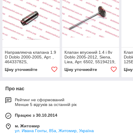
Направляюча клапана 1.9
Клапан впускний 1.4 i 8v
Клап
D Doblo 2000-2005, Арт. ,
Doblo 2005-2012, Siena,
Dobl
46433782S,
Liea, Арт. 6502, 55194219,
125E
55229143, Freccia
WAX
Ціну уточнюйте
Ціну уточнюйте
Цін
Про нас
Рейтинг не сформований
Менше 5 відгуків за останній рік
Працює з 30.10.2014
м. Житомир
ул. Ивана Гонты, 85а, Житомир, Україна