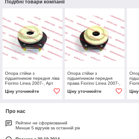
Подібні товари компанії
Опора стійки з
Опора стійки з
Опор
підшипником передня ліва
підшипником передня
підш
Fiorino Linea 2007-, Арт.
права Fiorino Linea 2007-,
Fior
51963725, 51963725,
Арт. 51890880, 51928745,
5196
Ціну уточнюйте
Ціну уточнюйте
Цін
51928747, 51890881, FIAT
51963726, 51839931,
5192
Про нас
Рейтинг не сформований
Менше 5 відгуків за останній рік