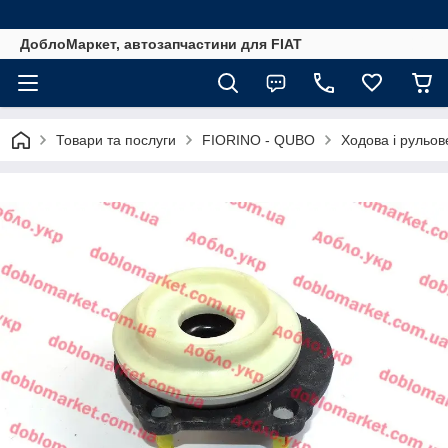
ДоблоМаркет, автозапчастини для FIAT
Товари та послуги
FIORINO - QUBO
Ходова і рульов