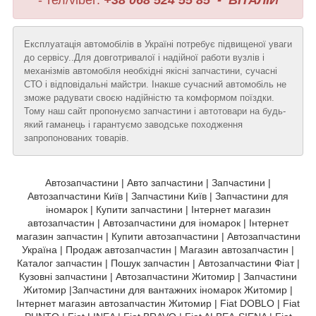
- тел/viber:
+38 068 524 55 85 - ВІТАЛІЙ
Експлуатація автомобілів в Україні потребує підвищеної уваги
до сервісу..Для довготривалої і надійної работи вузлів і
механізмів автомобіля необхідні якісні запчастини, сучасні
СТО і відповідальні майстри. Інакше сучасний автомобіль не
зможе радувати своєю надійністю та комформом поїздки.
Тому наш сайт пропонуємо запчастини і автотовари на будь-
який гаманець і гарантуємо заводське походження
запропонованих товарів.
Автозапчастини | Авто запчастини | Запчастини |
Автозапчастини Київ | Запчастини Київ | Запчастини для
іномарок | Купити запчастини | Інтернет магазин
автозапчастин | Автозапчастини для іномарок | Інтернет
магазин запчастин | Купити автозапчастини | Автозапчастини
Україна | Продаж автозапчастин | Магазин автозапчастин |
Каталог запчастин | Пошук запчастин | Автозапчастини Фіат |
Кузовні запчастини | Автозапчастини Житомир | Запчастини
Житомир |Запчастини для вантажних іномарок Житомир |
Інтернет магазин автозапчастин Житомир | Fiat DOBLO | Fiat