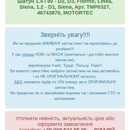
Шатун 1.4 i 8v - D2, D3, Fiorino, Linea,
Siena, 1.2 - D1, Siena, Арт. TMP0327,
46743870, MOTORTEC
Зверніть увагу!!!!
Ми не продаємо ВЖИВАНІ запчастини і не відносимось до
розбірок!!!
У нас
тільки
НОВІ та ЯКІСНІ (оригінальні і достойні аналоги
запчастин),
виробництва Італії, Турції, Польщі, Корєї!
Ви можете самостійно вибрати запчастини на ваш автомобіль
і по НЕ ОРИГІНАЛЬНОМУ каталогу
АБО
замовити підбір по VIN номеру авто ОРИГИНАЛЬНУ
запчастину.
Ми працюємо як зі звичайними водіями так і великими СТО та
магазинами.
Уточнити нявність, актуальність ціни або
оформити замовлення