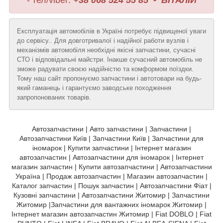
- тел/viber:
+38 068 524 55 85 - ВІТАЛІЙ
Експлуатація автомобілів в Україні потребує підвищеної уваги
до сервісу.. Для довготривалої і надійної работи вузлів і
механізмів автомобіля необхідні якісні запчастини, сучасні
СТО і відповідальні майстри. Інакше сучасний автомобіль не
зможе радувати своєю надійністю та комформом поїздки.
Тому наш сайт пропонуємо запчастини і автотовари на будь-
який гаманець і гарантуємо заводське походження
запропонованих товарів.
Автозапчастини | Авто запчастини | Запчастини |
Автозапчастини Київ | Запчастини Київ | Запчастини для
іномарок | Купити запчастини | Інтернет магазин
автозапчастин | Автозапчастини для іномарок | Інтернет
магазин запчастин | Купити автозапчастини | Автозапчастини
Україна | Продаж автозапчастин | Магазин автозапчастин |
Каталог запчастин | Пошук запчастин | Автозапчастини Фіат |
Кузовні запчастини | Автозапчастини Житомир | Запчастини
Житомир |Запчастини для вантажних іномарок Житомир |
Інтернет магазин автозапчастин Житомир | Fiat DOBLO | Fiat