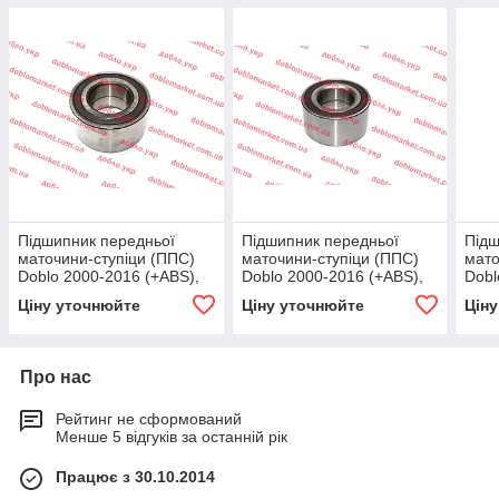
Підшипник передньої
Підшипник передньої
Підш
маточини-ступіци (ППС)
маточини-ступіци (ППС)
мато
Doblo 2000-2016 (+ABS),
Doblo 2000-2016 (+ABS),
Dobl
Арт. R15843, 71745047,
Арт. R15843, 71745047,
R158
Ціну уточнюйте
Ціну уточнюйте
Цін
SNR
SNR
Про нас
Рейтинг не сформований
Менше 5 відгуків за останній рік
Працює з 30.10.2014