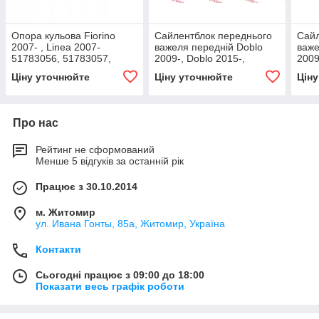
Опора кульова Fiorino
Сайлентблок переднього
Сайл
2007- , Linea 2007-
важеля передній Doblo
важе
51783056, 51783057,
2009-, Doblo 2015-,
2009
51895366, 5189536,
Fiorino, Linea 2007 -, Арт.
Fiori
Ціну уточнюйте
Ціну уточнюйте
Цін
51783056, 51783057,
31555, 51783057,
3155
51895366,
Про нас
Рейтинг не сформований
Менше 5 відгуків за останній рік
Працює з 30.10.2014
м. Житомир
ул. Ивана Гонты, 85а, Житомир, Україна
Контакти
Сьогодні працює з 09:00 до 18:00
Показати весь графік роботи