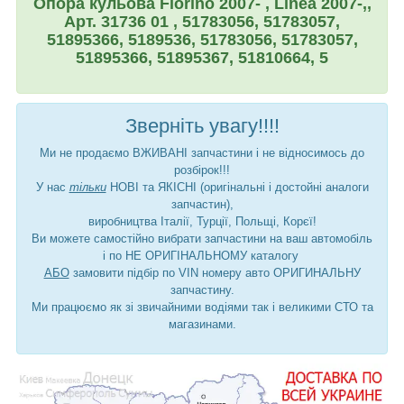
Опора кульова Fiorino 2007- , Linea 2007-,,
Арт. 31736 01 , 51783056, 51783057,
51895366, 5189536, 51783056, 51783057,
51895366, 51895367, 51810664, 5
Зверніть увагу!!!!
Ми не продаємо ВЖИВАНІ запчастини і не відносимось до
розбірок!!!
У нас
тільки
НОВІ та ЯКІСНІ (оригінальні і достойні аналоги
запчастин),
виробництва Італії, Турції, Польщі, Корєї!
Ви можете самостійно вибрати запчастини на ваш автомобіль
і по НЕ ОРИГІНАЛЬНОМУ каталогу
АБО
замовити підбір по VIN номеру авто ОРИГИНАЛЬНУ
запчастину.
Ми працюємо як зі звичайними водіями так і великими СТО та
магазинами.