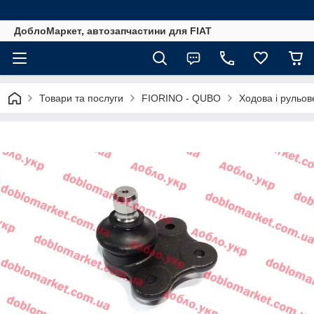
ДоблоМаркет, автозапчастини для FIAT
Товари та послуги
FIORINO - QUBO
Ходова і рульов