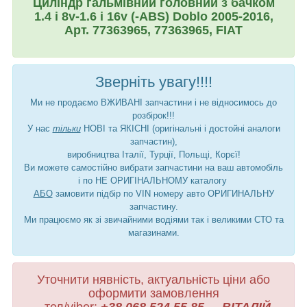
Циліндр гальмівний головний з бачком
1.4 i 8v-1.6 i 16v (-ABS) Doblo 2005-2016,
Арт. 77363965, 77363965, FIAT
Зверніть увагу!!!!
Ми не продаємо ВЖИВАНІ запчастини і не відносимось до
розбірок!!!
У нас
тільки
НОВІ та ЯКІСНІ (оригінальні і достойні аналоги
запчастин),
виробництва Італії, Турції, Польщі, Корєї!
Ви можете самостійно вибрати запчастини на ваш автомобіль
і по НЕ ОРИГІНАЛЬНОМУ каталогу
АБО
замовити підбір по VIN номеру авто ОРИГИНАЛЬНУ
запчастину.
Ми працюємо як зі звичайними водіями так і великими СТО та
магазинами.
Уточнити нявність, актуальність ціни або
оформити замовлення