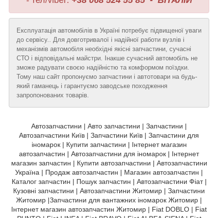
- тел/viber:
+38 068 524 55 85 - ВІТАЛІЙ
Експлуатація автомобілів в Україні потребує підвищеної уваги
до сервісу.. Для довготривалої і надійної работи вузлів і
механізмів автомобіля необхідні якісні запчастини, сучасні
СТО і відповідальні майстри. Інакше сучасний автомобіль не
зможе радувати своєю надійністю та комформом поїздки.
Тому наш сайт пропонуємо запчастини і автотовари на будь-
який гаманець і гарантуємо заводське походження
запропонованих товарів.
Автозапчастини | Авто запчастини | Запчастини |
Автозапчастини Київ | Запчастини Київ | Запчастини для
іномарок | Купити запчастини | Інтернет магазин
автозапчастин | Автозапчастини для іномарок | Інтернет
магазин запчастин | Купити автозапчастини | Автозапчастини
Україна | Продаж автозапчастин | Магазин автозапчастин |
Каталог запчастин | Пошук запчастин | Автозапчастини Фіат |
Кузовні запчастини | Автозапчастини Житомир | Запчастини
Житомир |Запчастини для вантажних іномарок Житомир |
Інтернет магазин автозапчастин Житомир | Fiat DOBLO | Fiat