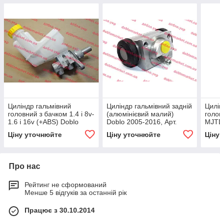
Циліндр гальмівний
Циліндр гальмівний задній
Цилі
головний з бачком 1.4 i 8v-
(алюмінієвий малий)
голо
1.6 i 16v (+ABS) Doblo
Doblo 2005-2016, Арт.
MJT
2005-2016, Арт. 77363967,
90277, 77363849, AKRON
(+AB
Ціну уточнюйте
Ціну уточнюйте
Цін
77363967, FIAT
Арт.
7736
Про нас
Рейтинг не сформований
Менше 5 відгуків за останній рік
Працює з 30.10.2014