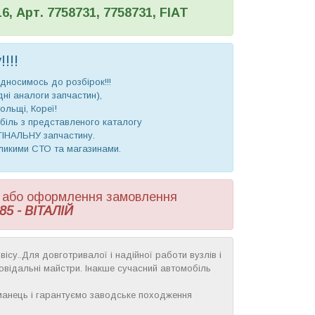
6, Арт. 7758731, 7758731, FIAT
!!!
дносимось до розбірок!!!
ідні аналоги запчастин),
ольщі, Кореї!
біль з представленого каталогу
ГІНАЛЬНУ запчастину.
еликими СТО та магазинами.
ни або оформлення замовлення
85 - ВІТАЛІЙ
ісу..Для довготривалої і надійної работи вузлів і
дповідальні майстри. Інакше сучасний автомобіль
манець і гарантуємо заводське походження