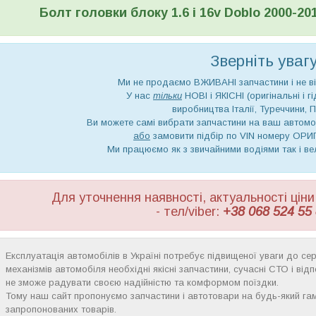
Болт головки блоку 1.6 i 16v Doblo 2000-201
Зверніть увагу!
Ми не продаємо ВЖИВАНІ запчастини і не ві
У нас
тільки
НОВІ і ЯКІСНІ (оригінальні і г
виробництва Італії, Туреччини, П
Ви можете самі вибрати запчастини на ваш автомо
або
замовити підбір по VIN номеру ОРИ
Ми працюємо як з звичайними водіями так і в
Для уточнення наявності, актуальності ці
- тел/viber:
+38 068 524 55 
Експлуатація автомобілів в Україні потребує підвищеної уваги до серв
механізмів автомобіля необхідні якісні запчастини, сучасні СТО і ві
не зможе радувати своєю надійністю та комформом поїздки.
Тому наш сайт пропонуємо запчастини і автотовари на будь-який га
запропонованих товарів.