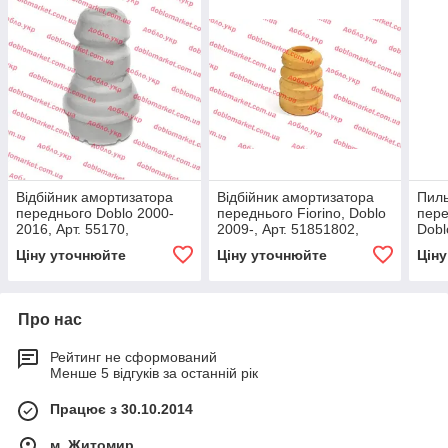
Відбійник амортизатора
Відбійник амортизатора
Пиль
переднього Doblo 2000-
переднього Fiorino, Doblo
пере
2016, Арт. 55170,
2009-, Арт. 51851802,
Dobl
46792633, 46804120,
51851802, 51810447, FIAT
Fior
Ціну уточнюйте
Ціну уточнюйте
Цін
RAPRO
5570
EL
Про нас
Рейтинг не сформований
Менше 5 відгуків за останній рік
Працює з 30.10.2014
м. Житомир