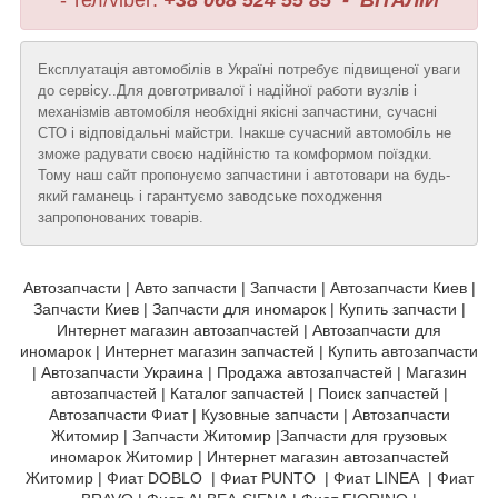
- тел/viber:
+38 068 524 55 85 - ВІТАЛІЙ
Експлуатація автомобілів в Україні потребує підвищеної уваги
до сервісу..Для довготривалої і надійної работи вузлів і
механізмів автомобіля необхідні якісні запчастини, сучасні
СТО і відповідальні майстри. Інакше сучасний автомобіль не
зможе радувати своєю надійністю та комформом поїздки.
Тому наш сайт пропонуємо запчастини і автотовари на будь-
який гаманець і гарантуємо заводське походження
запропонованих товарів.
Автозапчасти | Авто запчасти | Запчасти | Автозапчасти Киев |
Запчасти Киев | Запчасти для иномарок | Купить запчасти |
Интернет магазин автозапчастей | Автозапчасти для
иномарок | Интернет магазин запчастей | Купить автозапчасти
| Автозапчасти Украина | Продажа автозапчастей | Магазин
автозапчастей | Каталог запчастей | Поиск запчастей |
Автозапчасти Фиат | Кузовные запчасти | Автозапчасти
Житомир | Запчасти Житомир |Запчасти для грузовых
иномарок Житомир | Интернет магазин автозапчастей
Житомир | Фиат DOBLO | Фиат PUNTO | Фиат LINEA | Фиат