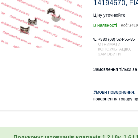
14194670, FI
Ціну уточнюйте
В наявності
Код:
1419
+380 (68) 524-55-85
ОТРИМАТИ
КОНСУЛЬТАЦІЮ,
ЗАМОВИТИ
Замовлення тільки з
повернення товару п
Полуконус штовхачів клапанів 1.2 i 8v, 1.6 i 