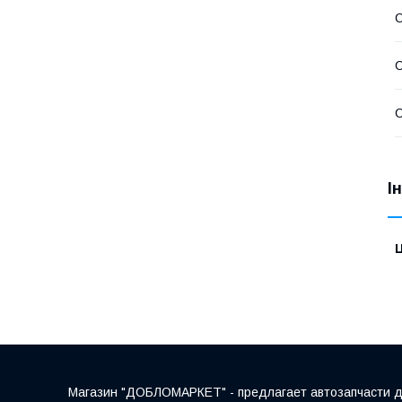
С
С
І
Ц
Магазин "ДОБЛОМАРКЕТ" - предлагает автозапчасти для 