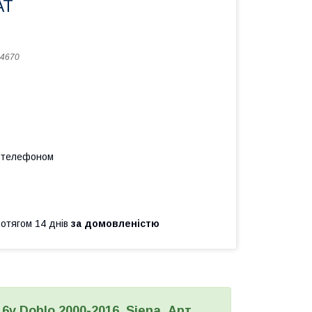
AT
4670
а телефоном
ротягом 14 днів
за домовленістю
16v Doblo 2000-2016, Siena, Арт.