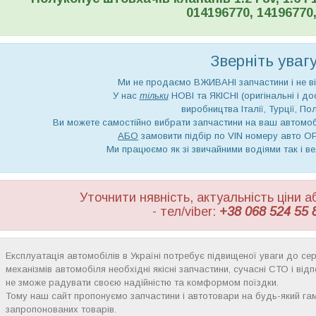
014196770, 1419677
Зверніть увагу!
Ми не продаємо ВЖИВАНІ запчастини і не ві
У нас
тільки
НОВІ та ЯКІСНІ (оригінальні і до
виробництва Італії, Турції, Пол
Ви можете самостійно вибрати запчастини на ваш автом
АБО
замовити підбір по VIN номеру авто 
Ми працюємо як зі звичайними водіями так і в
Уточнити нявність, актуальність ціни
- тел/viber:
+38 068 524 55 
Експлуатація автомобілів в Україні потребує підвищеної уваги до серв
механізмів автомобіля необхідні якісні запчастини, сучасні СТО і ві
не зможе радувати своєю надійністю та комформом поїздки.
Тому наш сайт пропонуємо запчастини і автотовари на будь-який га
запропонованих товарів.