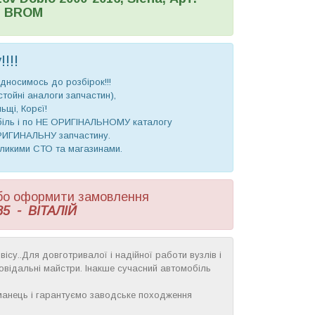
0, BROM
!!!
дносимось до розбірок!!!
стойні аналоги запчастин),
ьщі, Корєї!
обіль і по НЕ ОРИГІНАЛЬНОМУ каталогу
ОРИГИНАЛЬНУ запчастину.
еликими СТО та магазинами.
 або оформити замовлення
85 - ВІТАЛІЙ
ісу..Для довготривалої і надійної работи вузлів і
дповідальні майстри. Інакше сучасний автомобіль
манець і гарантуємо заводське походження