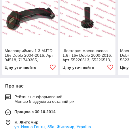
Маслоприймач 1.3 MJTD
Шестерня маслонасоса
Масл
16v Doblo 2004-2016, Арт.
1.6 i 16v Doblo 2000-2016,
Dobl
94518, 71740365,
Арт. 55226513, 55226513,
5523
71771635, MGA
FIAT
Ціну уточнюйте
Ціну уточнюйте
Цін
Про нас
Рейтинг не сформований
Менше 5 відгуків за останній рік
Працює з 30.10.2014
м. Житомир
ул. Ивана Гонты, 85а, Житомир, Україна