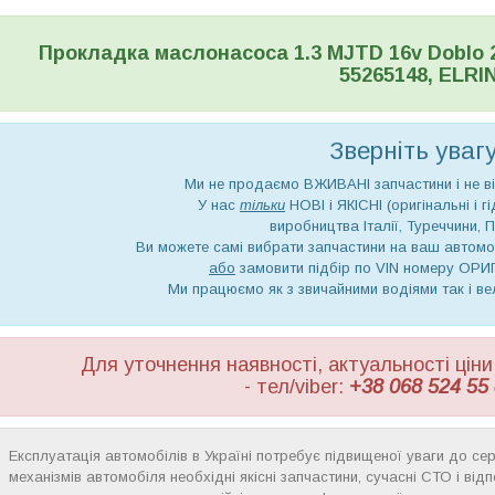
Прокладка маслонасоса 1.3 MJTD 16v Doblo 20
55265148, ELRI
Зверніть увагу!
Ми не продаємо ВЖИВАНІ запчастини і не ві
У нас
тільки
НОВІ і ЯКІСНІ (оригінальні і г
виробництва Італії, Туреччини, П
Ви можете самі вибрати запчастини на ваш автомо
або
замовити підбір по VIN номеру ОРИ
Ми працюємо як з звичайними водіями так і в
Для уточнення наявності, актуальності ці
- тел/viber:
+38 068 524 55 
Експлуатація автомобілів в Україні потребує підвищеної уваги до серв
механізмів автомобіля необхідні якісні запчастини, сучасні СТО і ві