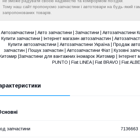
не зможе радувати своєю надійністю та комформом поїздки.
Тому наш сайт пропонуємо запчастини і автотовари на будь-який га
запропонованих товарів.
Автозапчастини | Авто запчастини | Запчастини | Автозапчастини Ки
Купити запчастини | Інтернет магазин автозапчастин | Автозапчаст
Купити автозапчастини | Автозапчастини Україна | Продаж авто
запчастин | Пошук запчастин | Автозапчастини Фіат | Кузовні за
итомир |Запчастини для вантажних іномарок Житомир | Інтернет ма
PUNTO | Fiat LINEA | Fiat BRAVO | Fiat ALB
арактеристики
Основні
од запчастини
7136663