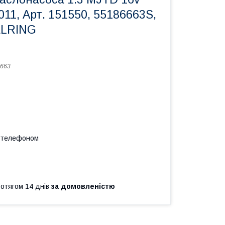
011, Арт. 151550, 55186663S,
ELRING
663
а телефоном
ротягом 14 днів
за домовленістю