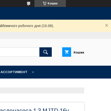
Кошик
айближчого робочого дня (10.08).
Кошик
АССОРТИМЕНТ
аслонасоса 1.3 MJTD 16v