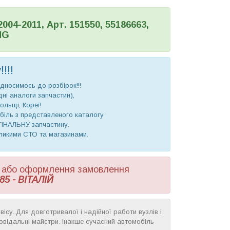
04-2011, Арт. 151550, 55186663,
NG
!!!
дносимось до розбірок!!!
ідні аналоги запчастин),
ольщі, Кореї!
біль з представленого каталогу
ГІНАЛЬНУ запчастину.
еликими СТО та магазинами.
ни або оформлення замовлення
85 - ВІТАЛІЙ
ісу..Для довготривалої і надійної работи вузлів і
дповідальні майстри. Інакше сучасний автомобіль