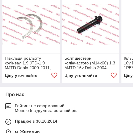
Півкільця розльоту
Болт шестерні
Кіль
колінвал 1.9 JTD-1.9
колінчастого (М14х60) 1.3
16v 
MJTD Doblo 2000-2011,
MJTD 16v Doblo 2004-
1РЕМ
2.0 MJTD Doblo 2009 -
2016, Арт. 55187537,
2.0*
Ціну уточнюйте
Ціну уточнюйте
Цін
STD , Арт. AY1026SA STD,
55187537, FIAT
717
Про нас
Рейтинг не сформований
Менше 5 відгуків за останній рік
Працює з 30.10.2014
м. Житомир