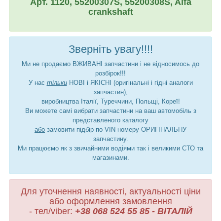
Арт. 1120, 55200307S, 55200308S, Alfa
crankshaft
Зверніть увагу!!!!
Ми не продаємо ВЖИВАНІ запчастини і не відносимось до
розбірок!!!
У нас
тільки
НОВІ і ЯКІСНІ (оригінальні і гідні аналоги
запчастин),
виробництва Італії, Туреччини, Польщі, Кореї!
Ви можете самі вибрати запчастини на ваш автомобіль з
представленого каталогу
або
замовити підбір по VIN номеру ОРИГІНАЛЬНУ
запчастину.
Ми працюємо як з звичайними водіями так і великими СТО та
магазинами.
Для уточнення наявності, актуальності ціни
або оформлення замовлення
- тел/viber:
+38 068 524 55 85 - ВІТАЛІЙ