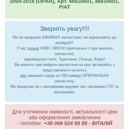
2004-2016 (OPAR), Арт. 46816601, 46816601,
FIAT
Зверніть увагу!!!!
Ми не продаємо ВЖИВАНІ запчастини і не відносимось до
розбірок!!!
У нас
тільки
НОВІ і ЯКІСНІ (оригінальні і гідні аналоги
запчастин),
виробництва Італії, Туреччини, Польщі, Кореї!
Ви можете самі вибрати запчастини на ваш автомобіль з
представленого каталогу
або
замовити підбір по VIN номеру ОРИГІНАЛЬНУ
запчастину.
Ми працюємо як з звичайними водіями так і великими СТО та
магазинами.
Для уточнення наявності, актуальності ціни
або оформлення замовлення
- тел/viber:
+38 068 524 55 85 - ВІТАЛІЙ