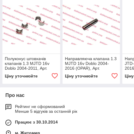
Полуконус штовхачів
Направляюча клапана 1.3
Напр
клапанів 1.3 MJTD 16v
MJTD 16v Doblo 2004-
JTD-
Doblo 2004-2011, Арт.
2016 (OPAR), Арт.
2016
14194670, 14194670, FIAT
46816601, 46816601, FIAT
5519
Ціну уточнюйте
Ціну уточнюйте
Цін
Про нас
Рейтинг не сформований
Менше 5 відгуків за останній рік
Працює з 30.10.2014
м. Житомир