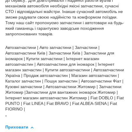
до сервісу.. Для довготривалої і надійної работи вузлів і
механізмів автомобіля необхідні якісні запчастини, сучасні
СТО і відповідальні майстри. Інакше сучасний автомобіль не
зможе радувати своєю надійністю та комформом поїздки.
Тому наш сайт пропонуємо запчастини і автотовари на будь-
який гаманець і гарантуємо заводське походження
запропонованих товарів.
Автозапчастини | Авто запчастини | Запчастини |
Автозапчастини Київ | Запчастини Київ | Запчастини для
іномарок | Купити запчастини | Інтернет магазин
автозапчастин | Автозапчастини для іномарок | Інтернет
магазин запчастин | Купити автозапчастини | Автозапчастини
Україна | Продаж автозапчастин | Магазин автозапчастин |
Каталог запчастин | Пошук запчастин | Автозапчастини Фіат |
Кузовні запчастини | Автозапчастини Житомир | Запчастини
Житомир |Запчастини для вантажних іномарок Житомир |
Інтернет магазин автозапчастин Житомир | Fiat DOBLO | Fiat
PUNTO | Fiat LINEA | Fiat BRAVO | Fiat ALBEA-SIENA | Fiat
FIORINO |
"
Приховати