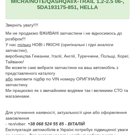
MICRA/NOTE/QASHQAI/X-TRAIL 1.2-2.5 06-,
5DA193175-851, HELLA
Зверніть увагу!!!!
Ми не продаємо ВЖИВАНІ запчастини і не відносимось до
розбірок!!!
У нас
тільки
НОВІ і ЯКІСНІ (оригінальні і гідні аналоги
запчастин),
виробництва Гемании, Італії, Англії, Туреччини, Польщі, Кореї,
Тайваню!
Ви можете самі вибрати запчастини на ваш автомобіль з
представленого каталогу
або
замовити підбір по VIN номеру ОРИГІНАЛЬНУ
запчастину.
Ми працюємо як з звичайними водіями так і великими СТО та
магазинами.
Для уточнення наявності, актуальності ціни або оформлення
замовлення
- тел/viber:
+38 068 524 55 85 - ВІТАЛІЙ
Експлуатація автомобілів в Україні потребує підвищеної уваги