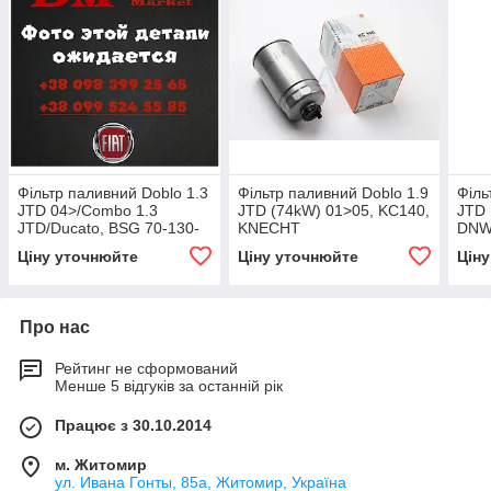
Фільтр паливний Doblo 1.3
Фільтр паливний Doblo 1.9
Філь
JTD 04>/Combo 1.3
JTD (74kW) 01>05, KC140,
JTD 
JTD/Ducato, BSG 70-130-
KNECHT
DNW
002, BSG
FIL
Ціну уточнюйте
Ціну уточнюйте
Цін
Про нас
Рейтинг не сформований
Менше 5 відгуків за останній рік
Працює з 30.10.2014
м. Житомир
ул. Ивана Гонты, 85а, Житомир, Україна