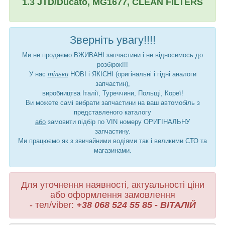
1.3 JTD/Ducato, MG1677, CLEAN FILTERS
Зверніть увагу!!!!
Ми не продаємо ВЖИВАНІ запчастини і не відносимось до
розбірок!!!
У нас
тільки
НОВІ і ЯКІСНІ (оригінальні і гідні аналоги
запчастин),
виробництва Італії, Туреччини, Польщі, Кореї!
Ви можете самі вибрати запчастини на ваш автомобіль з
представленого каталогу
або
замовити підбір по VIN номеру ОРИГІНАЛЬНУ
запчастину.
Ми працюємо як з звичайними водіями так і великими СТО та
магазинами.
Для уточнення наявності, актуальності ціни
або оформлення замовлення
- тел/viber:
+38 068 524 55 85 - ВІТАЛІЙ