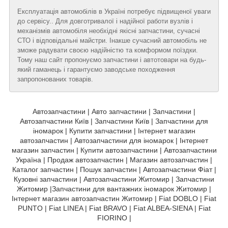
Експлуатація автомобілів в Україні потребує підвищеної уваги
до сервісу.. Для довготривалої і надійної работи вузлів і
механізмів автомобіля необхідні якісні запчастини, сучасні
СТО і відповідальні майстри. Інакше сучасний автомобіль не
зможе радувати своєю надійністю та комформом поїздки.
Тому наш сайт пропонуємо запчастини і автотовари на будь-
який гаманець і гарантуємо заводське походження
запропонованих товарів.
Автозапчастини | Авто запчастини | Запчастини |
Автозапчастини Київ | Запчастини Київ | Запчастини для
іномарок | Купити запчастини | Інтернет магазин
автозапчастин | Автозапчастини для іномарок | Інтернет
магазин запчастин | Купити автозапчастини | Автозапчастини
Україна | Продаж автозапчастин | Магазин автозапчастин |
Каталог запчастин | Пошук запчастин | Автозапчастини Фіат |
Кузовні запчастини | Автозапчастини Житомир | Запчастини
Житомир |Запчастини для вантажних іномарок Житомир |
Інтернет магазин автозапчастин Житомир | Fiat DOBLO | Fiat
PUNTO | Fiat LINEA | Fiat BRAVO | Fiat ALBEA-SIENA | Fiat
FIORINO |