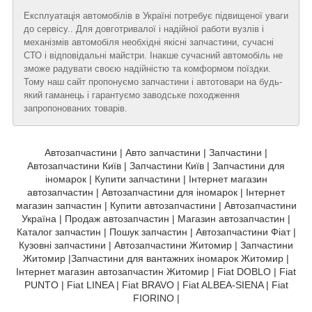
Експлуатація автомобілів в Україні потребує підвищеної уваги
до сервісу.. Для довготривалої і надійної работи вузлів і
механізмів автомобіля необхідні якісні запчастини, сучасні
СТО і відповідальні майстри. Інакше сучасний автомобіль не
зможе радувати своєю надійністю та комформом поїздки.
Тому наш сайт пропонуємо запчастини і автотовари на будь-
який гаманець і гарантуємо заводське походження
запропонованих товарів.
Автозапчастини | Авто запчастини | Запчастини |
Автозапчастини Київ | Запчастини Київ | Запчастини для
іномарок | Купити запчастини | Інтернет магазин
автозапчастин | Автозапчастини для іномарок | Інтернет
магазин запчастин | Купити автозапчастини | Автозапчастини
Україна | Продаж автозапчастин | Магазин автозапчастин |
Каталог запчастин | Пошук запчастин | Автозапчастини Фіат |
Кузовні запчастини | Автозапчастини Житомир | Запчастини
Житомир |Запчастини для вантажних іномарок Житомир |
Інтернет магазин автозапчастин Житомир | Fiat DOBLO | Fiat
PUNTO | Fiat LINEA | Fiat BRAVO | Fiat ALBEA-SIENA | Fiat
FIORINO |