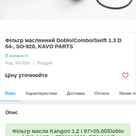
Фільтр маслянний Doblo/Combo/Swift 1.3 D
04-, SO-920, KAVO PARTS
В наявності
Код: SO-920
Роздріб
Ціну уточнюйте
Опис
Характеристики
Доставка
Оплата
Умови п
Опис
Фільтр масла Kangoo 1.2 i 97>05.00/Doblo