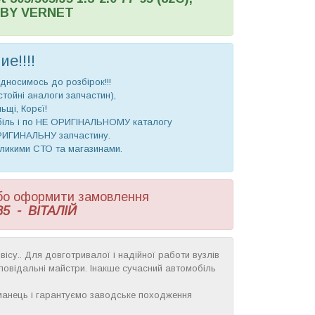
 BY VERNET
е!!!!
дносимось до розбірок!!!
стойні аналоги запчастин),
ьщі, Корєї!
обіль і по НЕ ОРИГІНАЛЬНОМУ каталогу
ОРИГИНАЛЬНУ запчастину.
еликими СТО та магазинами.
 або оформити замовлення
85 - ВІТАЛІЙ
вісу.. Для довготривалої і надійної работи вузлів
ідповідальні майстри. Інакше сучасний автомобіль
манець і гарантуємо заводське походження