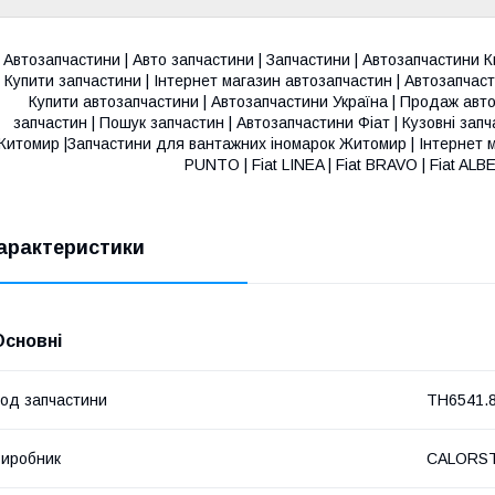
Автозапчастини | Авто запчастини | Запчастини | Автозапчастини Ки
Купити запчастини | Інтернет магазин автозапчастин | Автозапчаст
Купити автозапчастини | Автозапчастини Україна | Продаж авто
запчастин | Пошук запчастин | Автозапчастини Фіат | Кузовні за
итомир |Запчастини для вантажних іномарок Житомир | Інтернет ма
PUNTO | Fiat LINEA | Fiat BRAVO | Fiat ALB
арактеристики
Основні
од запчастини
TH6541.
иробник
CALORSTA