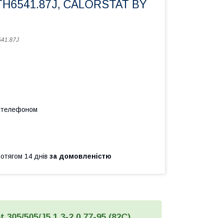
 TH6541.87J, CALORSTAT BY
41.87J
а телефоном
ротягом 14 днів
за домовленістю
305/505/J5 1.3-2.0 77-95 (82C),