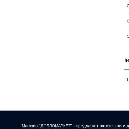
С
С
І
Ц
Магазин "ДОБЛОМАРКЕТ" - предлагает автозапчасти для 