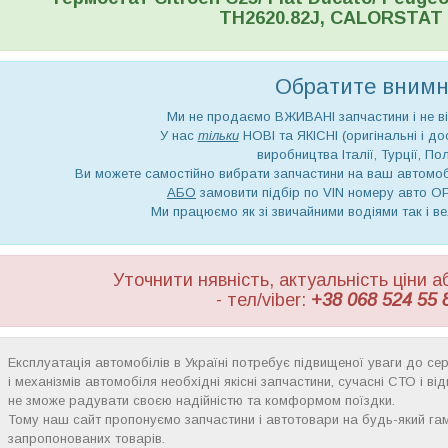
TH2620.82J, CALORSTAT
Обратите внимни
Ми не продаємо ВЖИВАНІ запчастини і не ві
У нас
тільки
НОВІ та ЯКІСНІ (оригінальні і до
виробництва Італії, Турції, Пол
Ви можете самостійно вибрати запчастини на ваш автом
АБО
замовити підбір по VIN номеру авто 
Ми працюємо як зі звичайними водіями так і в
Уточнити нявність, актуальність ціни
- тел/viber:
+38 068 524 55 
Експлуатація автомобілів в Україні потребує підвищеної уваги до сер
і механізмів автомобіля необхідні якісні запчастини, сучасні СТО і в
не зможе радувати своєю надійністю та комформом поїздки.
Тому наш сайт пропонуємо запчастини і автотовари на будь-який га
запропонованих товарів.