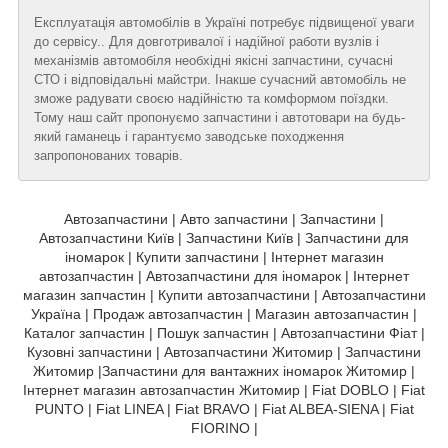
Експлуатація автомобілів в Україні потребує підвищеної уваги
до сервісу.. Для довготривалої і надійної работи вузлів і
механізмів автомобіля необхідні якісні запчастини, сучасні
СТО і відповідальні майстри. Інакше сучасний автомобіль не
зможе радувати своєю надійністю та комформом поїздки.
Тому наш сайт пропонуємо запчастини і автотовари на будь-
який гаманець і гарантуємо заводське походження
запропонованих товарів.
Автозапчастини | Авто запчастини | Запчастини |
Автозапчастини Київ | Запчастини Київ | Запчастини для
іномарок | Купити запчастини | Інтернет магазин
автозапчастин | Автозапчастини для іномарок | Інтернет
магазин запчастин | Купити автозапчастини | Автозапчастини
Україна | Продаж автозапчастин | Магазин автозапчастин |
Каталог запчастин | Пошук запчастин | Автозапчастини Фіат |
Кузовні запчастини | Автозапчастини Житомир | Запчастини
Житомир |Запчастини для вантажних іномарок Житомир |
Інтернет магазин автозапчастин Житомир | Fiat DOBLO | Fiat
PUNTO | Fiat LINEA | Fiat BRAVO | Fiat ALBEA-SIENA | Fiat
FIORINO |